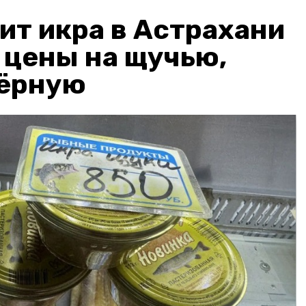
ит икра в Астрахани
: цены на щучью,
чёрную