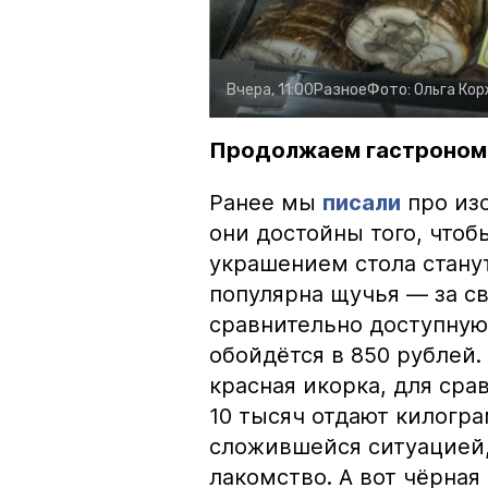
Вчера, 11:00
Разное
Фото:
Ольга Ко
Продолжаем гастроном
Ранее мы
писали
про изо
они достойны того, чтоб
украшением стола стану
популярна щучья — за с
сравнительно доступную 
обойдётся в 850 рублей.
красная икорка, для срав
10 тысяч отдают килогр
сложившейся ситуацией, 
лакомство. А вот чёрная