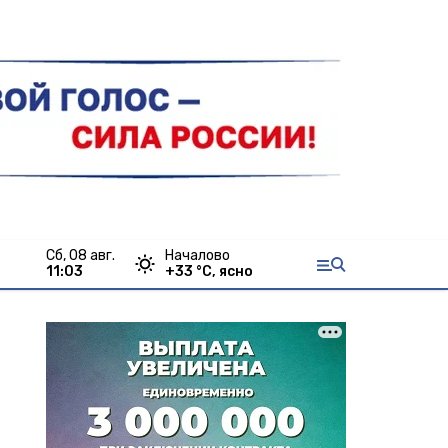
сб, 08 авг.
Началово
11:03
+
33
°С,
ясно