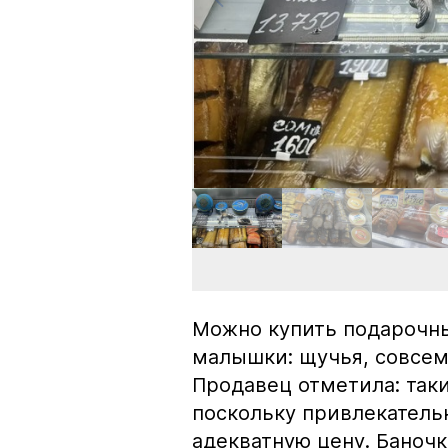
Можно купить подарочны
малышки: щучья, совсем
Продавец отметила: так
поскольку привлекатель
адекватную цену. Баноч