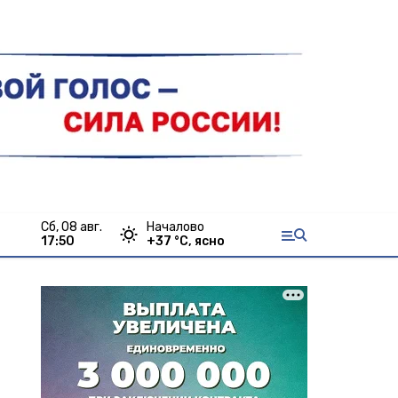
сб, 08 авг.
Началово
17:50
+
37
°С,
ясно