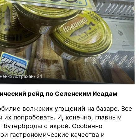
рженко
Астрахань 24
ический рейд по Селенским Исадам
билие волжских угощений на базаре. Все
ы их попробовать. И, конечно, главным
т бутерброды с икрой. Особенно
вои гастрономические качества и