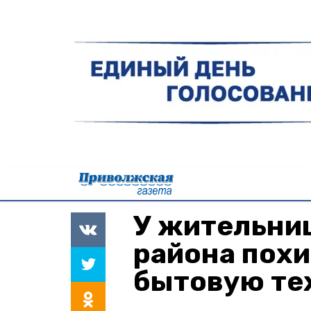
У жительни
района пох
бытовую те