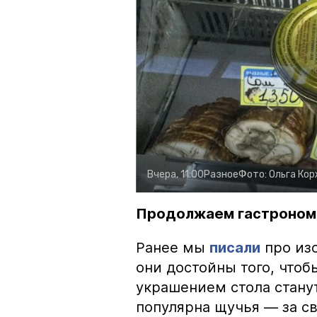
Вчера, 11:00
Разное
Фото:
Ольга Ко
Продолжаем гастроном
Ранее мы
писали
про изо
они достойны того, чтоб
украшением стола стану
популярна щучья — за с