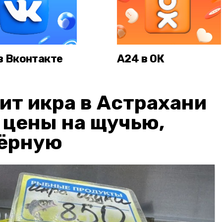
в Вконтакте
А24 в ОК
ит икра в Астрахани
: цены на щучью,
чёрную