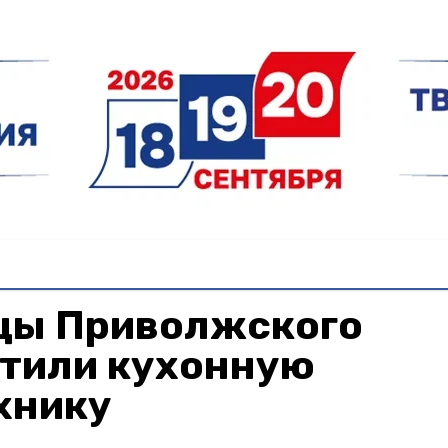
цы Приволжского
итили кухонную
хнику