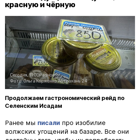
красную и чёрную
Сегодня, 11:00
Разное
Фото:
Ольга Корженко
Астрахань 24
Продолжаем гастрономический рейд по
Селенским Исадам
Ранее мы
писали
про изобилие
волжских угощений на базаре. Все они