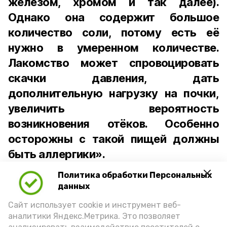
железом, хромом и так далее).
Однако она содержит большое
количество соли, потому есть её
нужно в умеренном количестве.
Лакомство может спровоцировать
скачки давления, дать
дополнительную нагрузку на почки,
увеличить вероятность
возникновения отёков. Особенно
осторожны с такой пищей должны
быть аллергики».
Политика обработки Персональных
Для взрослого человека безопасной
данных
порцией икры считается 30-50 граммов
(2-3 ложки). При этом следует обратить
Сайт использует cookie и инструмент веб-
аналитики Яндекс.Метрика. Это позволяет
внимание на хлеб, с которым она