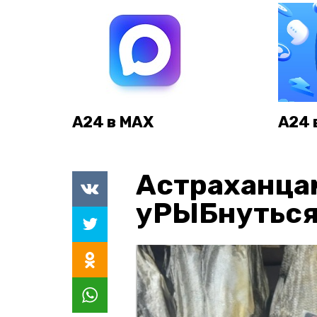
А24 в MAX
А24 
Астраханца
уРЫБнуться