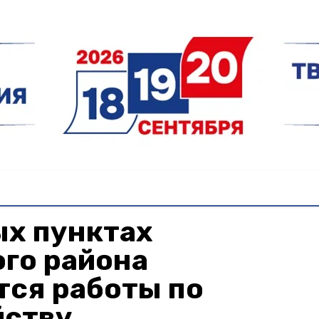
ых пунктах
го района
ся работы по
йству