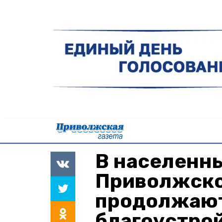
В населенн
Приволжско
продолжают
благоустро