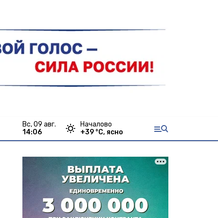
вс, 09 авг.
Началово
14:06
+
39
°С,
ясно