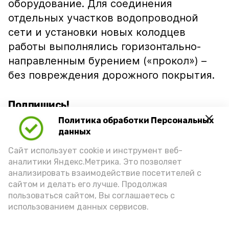
оборудование. Для соединения
отдельных участков водопроводной
сети и установки новых колодцев
работы выполнялись горизонтально-
направленным бурением («прокол») –
без повреждения дорожного покрытия.
Подпишись!
Политика обработки Персональных
данных
Сайт использует cookie и инструмент веб-
аналитики Яндекс.Метрика. Это позволяет
анализировать взаимодействие посетителей с
А24 в MAX
А24 в Вконтакте
А2
сайтом и делать его лучше. Продолжая
пользоваться сайтом, Вы соглашаетесь с
использованием данных сервисов.