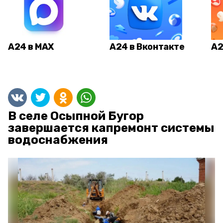
А24 в MAX
А24 в Вконтакте
А2
В селе Осыпной Бугор
завершается капремонт системы
водоснабжения