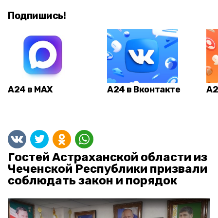
Подпишись!
А24 в MAX
А24 в Вконтакте
А2
Гостей Астраханской области из
Чеченской Республики призвали
соблюдать закон и порядок