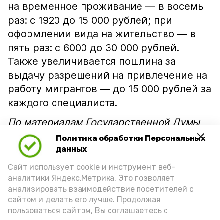
на временное проживание — в восемь
раз: с 1920 до 15 000 рублей; при
оформлении вида на жительство — в
пять раз: с 6000 до 30 000 рублей.
Также увеличивается пошлина за
выдачу разрешений на привлечение на
работу мигрантов — до 15 000 рублей за
каждого специалиста.
По материалам Государственной Думы
РФ
Политика обработки Персональных
данных
Подпишись!
Сайт использует cookie и инструмент веб-
аналитики Яндекс.Метрика. Это позволяет
анализировать взаимодействие посетителей с
сайтом и делать его лучше. Продолжая
пользоваться сайтом, Вы соглашаетесь с