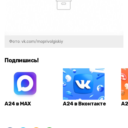
Фото: vk.com/moprivolgiskiy
Подпишись!
А24 в MAX
А24 в Вконтакте
А2