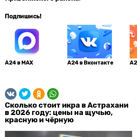
Подпишись!
А24 в MAX
А24 в Вконтакте
А2
Сколько стоит икра в Астрахани
в 2026 году: цены на щучью,
красную и чёрную