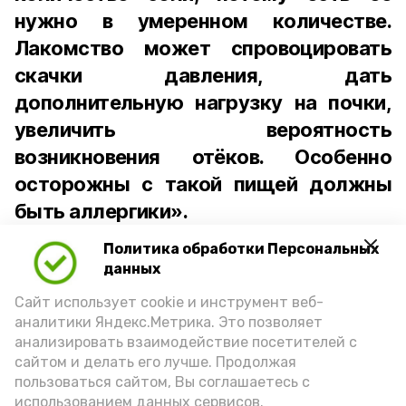
нужно в умеренном количестве.
Лакомство может спровоцировать
скачки давления, дать
дополнительную нагрузку на почки,
увеличить вероятность
возникновения отёков. Особенно
осторожны с такой пищей должны
быть аллергики».
Политика обработки Персональных
Для взрослого человека безопасной
данных
порцией икры считается 30-50 граммов
(2-3 ложки). При этом следует обратить
Сайт использует cookie и инструмент веб-
аналитики Яндекс.Метрика. Это позволяет
внимание на хлеб, с которым она
анализировать взаимодействие посетителей с
подаётся: лучше выбирать
сайтом и делать его лучше. Продолжая
цельнозерновой, с мукой грубого
пользоваться сайтом, Вы соглашаетесь с
использованием данных сервисов.
помола. Есть икру следует в первой