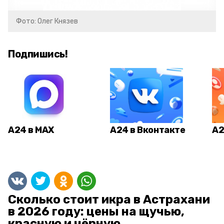
Фото: Олег Князев
Подпишись!
А24 в MAX
А24 в Вконтакте
А2
Сколько стоит икра в Астрахани
в 2026 году: цены на щучью,
красную и чёрную