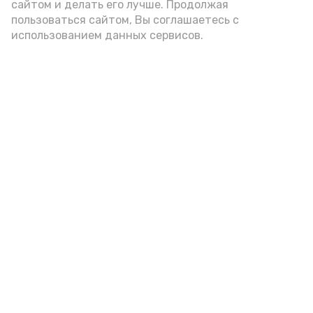
сайтом и делать его лучше. Продолжая
цельнозерновой, с мукой грубого
пользоваться сайтом, Вы соглашаетесь с
использованием данных сервисов.
помола. Есть икру следует в первой
половине дня. Кстати, полезнее для
здоровья сопроводить такой бутерброд
сочными овощами, свежей зеленью и
отварным яйцом.