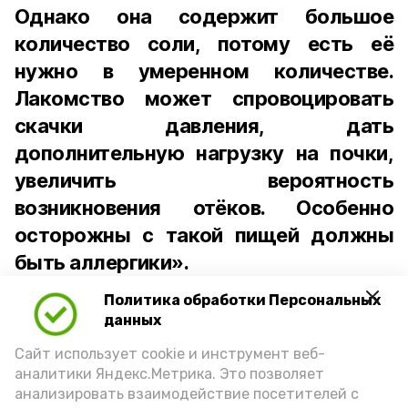
Однако она содержит большое
количество соли, потому есть её
нужно в умеренном количестве.
Лакомство может спровоцировать
скачки давления, дать
дополнительную нагрузку на почки,
увеличить вероятность
возникновения отёков. Особенно
осторожны с такой пищей должны
быть аллергики».
Политика обработки Персональных
Для взрослого человека безопасной
данных
порцией икры считается 30-50 граммов
(2-3 ложки). При этом следует обратить
Сайт использует cookie и инструмент веб-
аналитики Яндекс.Метрика. Это позволяет
внимание на хлеб, с которым она
анализировать взаимодействие посетителей с
подаётся: лучше выбирать