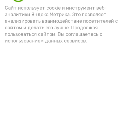
Подпишись!
Сайт использует cookie и инструмент веб-
аналитики Яндекс.Метрика. Это позволяет
анализировать взаимодействие посетителей с
сайтом и делать его лучше. Продолжая
пользоваться сайтом, Вы соглашаетесь с
использованием данных сервисов.
А24 в MAX
А24 в Вконтакте
А2
В Приволжском районе проходят
встречи, посвященные
безопасности детей