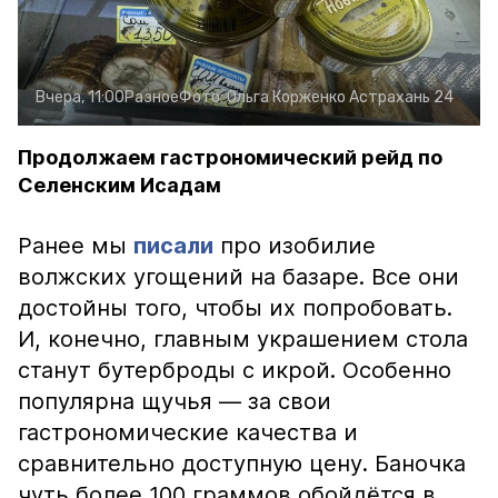
Вчера, 11:00
Разное
Фото:
Ольга Корженко
Астрахань 24
Продолжаем гастрономический рейд по
Селенским Исадам
Ранее мы
писали
про изобилие
волжских угощений на базаре. Все они
достойны того, чтобы их попробовать.
И, конечно, главным украшением стола
станут бутерброды с икрой. Особенно
популярна щучья — за свои
гастрономические качества и
сравнительно доступную цену. Баночка
чуть более 100 граммов обойдётся в