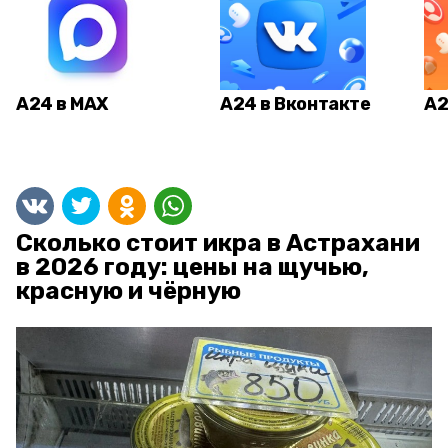
А24 в MAX
А24 в Вконтакте
А2
Сколько стоит икра в Астрахани
в 2026 году: цены на щучью,
красную и чёрную