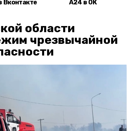
в Вконтакте
А24 в ОК
кой области
ежим чрезвычайной
пасности