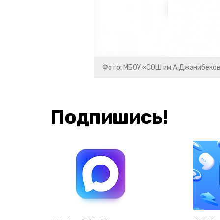
Фото: МБОУ «СОШ им.А.Джанибеков
Подпишись!