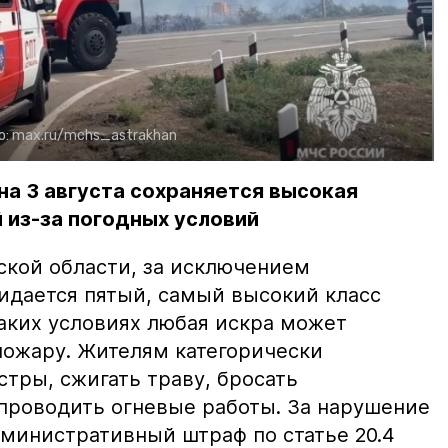
о:
max.ru/mchs_astrakhan
на 3 августа сохраняется высокая
 из-за погодных условий
ской области, за исключением
жидается пятый, самый высокий класс
таких условиях любая искра может
пожару. Жителям категорически
тры, сжигать траву, бросать
проводить огневые работы. За нарушение
министративный штраф по статье 20.4