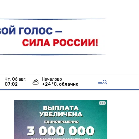
чт, 06 авг.
Началово
07:02
+
24
°С,
облачно