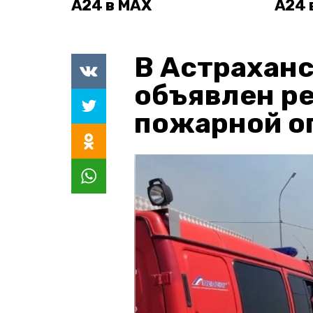
А24 в MAX
А24 
В Астраханс
объявлен р
пожарной о