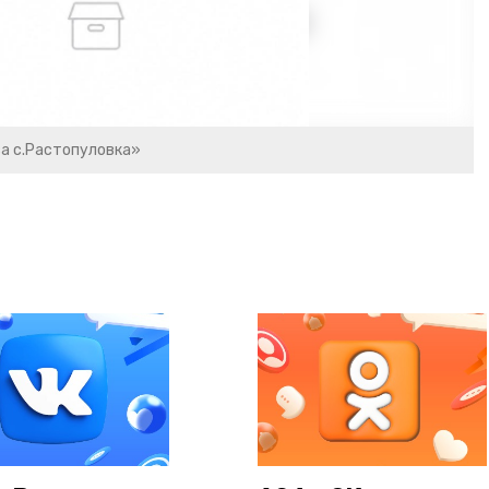
а с.Растопуловка»