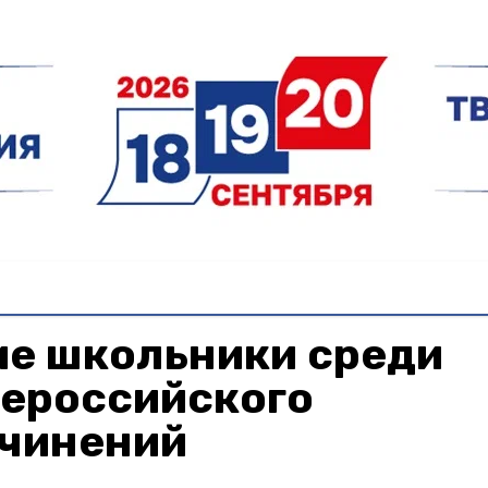
е школьники среди
сероссийского
очинений