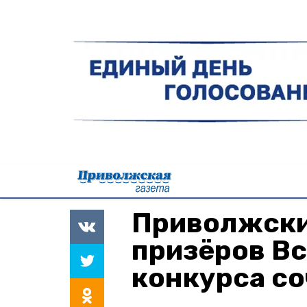
Приволжски
призёров В
конкурса с