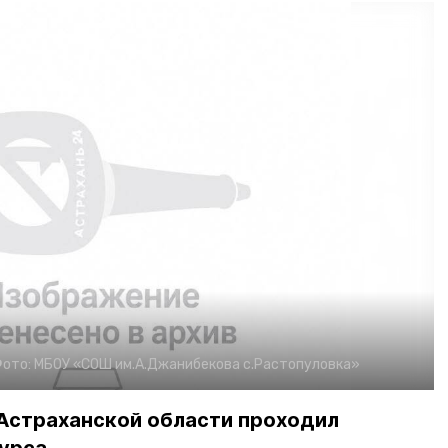
ото:
МБОУ «СОШ им.А.Джанибекова с.Растопуловка»
в Астраханской области проходил