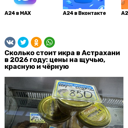
А24 в MAX
А24 в Вконтакте
А2
Сколько стоит икра в Астрахани
в 2026 году: цены на щучью,
красную и чёрную