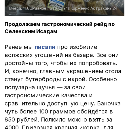
Вчера, 11:00
Разное
Фото:
Ольга Корженко
Астрахань 24
Продолжаем гастрономический рейд по
Селенским Исадам
Ранее мы
писали
про изобилие
волжских угощений на базаре. Все они
достойны того, чтобы их попробовать.
И, конечно, главным украшением стола
станут бутерброды с икрой. Особенно
популярна щучья — за свои
гастрономические качества и
сравнительно доступную цену. Баночка
чуть более 100 граммов обойдётся в
850 рублей. Полкило можно взять за
4000. Привозная красная икорка, для