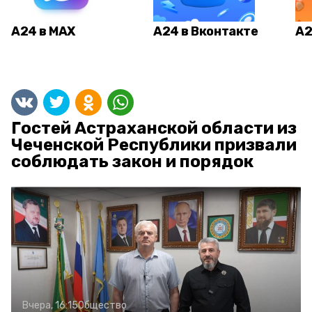
А24 в MAX
А24 в Вконтакте
А2
Гостей Астраханской области из
Чеченской Республики призвали
соблюдать закон и порядок
Вчера, 16:15
Общество