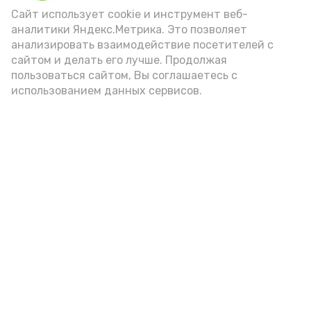
Video
Сайт использует cookie и инструмент веб-
аналитики Яндекс.Метрика. Это позволяет
анализировать взаимодействие посетителей с
сайтом и делать его лучше. Продолжая
Видео: управление пресс-службы и информации
пользоваться сайтом, Вы соглашаетесь с
администрации губернатора АО
использованием данных сервисов.
год единства народов
закон
Подпишись!
А24 в MAX
А24 в Вконтакте
А2