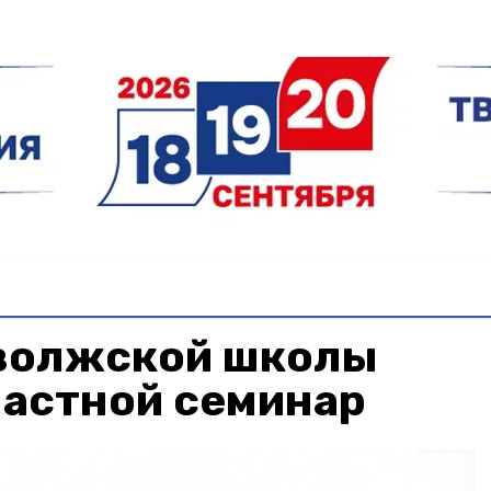
иволжской школы
ластной семинар