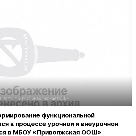
е
Фото:
МБОУ «Приволжская ООШ»
ормирование функциональной
ся в процессе урочной и внеурочной
лся в МБОУ «Приволжская ООШ»