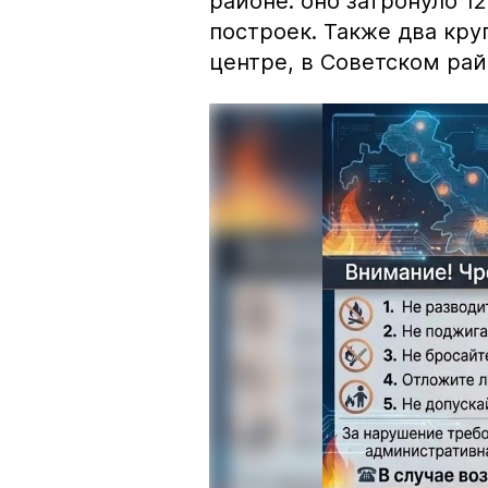
районе: оно затронуло 1
построек. Также два кр
центре, в Советском рай