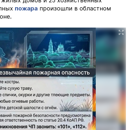
2 жилых домов и 25 хозяйственных
упных
пожара
произошли в областном
оне.