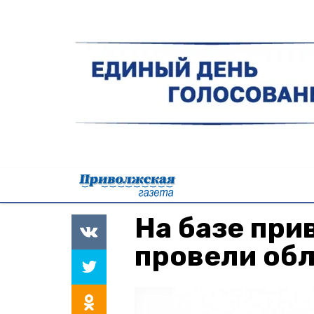
На базе пр
провели об