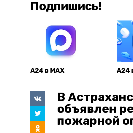
Подпишись!
А24 в MAX
А24 
В Астраханс
объявлен р
пожарной о