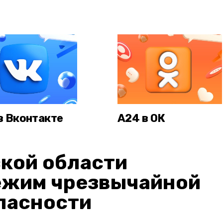
в Вконтакте
А24 в ОК
кой области
ежим чрезвычайной
пасности