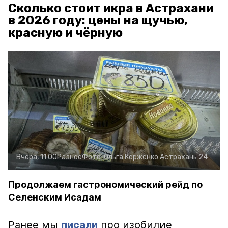
Сколько стоит икра в Астрахани
в 2026 году: цены на щучью,
красную и чёрную
Вчера, 11:00
Разное
Фото:
Ольга Корженко
Астрахань 24
Продолжаем гастрономический рейд по
Селенским Исадам
Ранее мы
писали
про изобилие