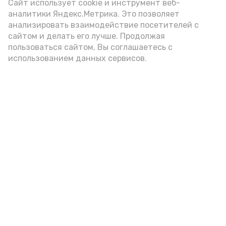
(2-3 ложки). При этом следует обратить
Сайт использует cookie и инструмент веб-
аналитики Яндекс.Метрика. Это позволяет
внимание на хлеб, с которым она
анализировать взаимодействие посетителей с
подаётся: лучше выбирать
сайтом и делать его лучше. Продолжая
цельнозерновой, с мукой грубого
пользоваться сайтом, Вы соглашаетесь с
использованием данных сервисов.
помола. Есть икру следует в первой
половине дня. Кстати, полезнее для
здоровья сопроводить такой бутерброд
сочными овощами, свежей зеленью и
отварным яйцом.