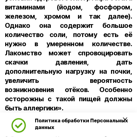
витаминами (йодом, фосфором,
железом, хромом и так далее).
Однако она содержит большое
количество соли, потому есть её
нужно в умеренном количестве.
Лакомство может спровоцировать
скачки давления, дать
дополнительную нагрузку на почки,
увеличить вероятность
возникновения отёков. Особенно
осторожны с такой пищей должны
быть аллергики».
Политика обработки Персональных
Для взрослого человека безопасной
данных
порцией икры считается 30-50 граммов