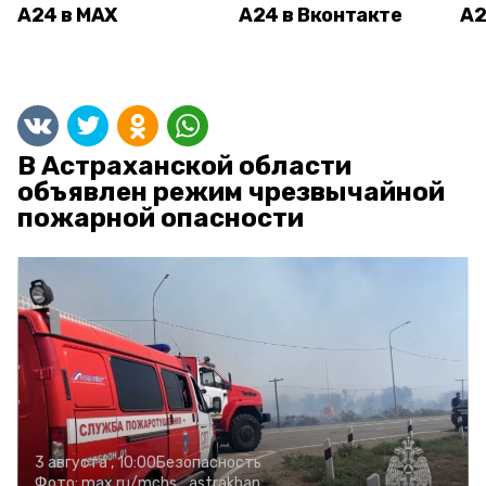
А24 в MAX
А24 в Вконтакте
А2
В Астраханской области
объявлен режим чрезвычайной
пожарной опасности
3 августа , 10:00
Безопасность
Фото:
max.ru/mchs_astrakhan