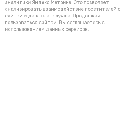
аналитики Яндекс.Метрика. Это позволяет
анализировать взаимодействие посетителей с
сайтом и делать его лучше. Продолжая
Видео: Астрахань 24
пользоваться сайтом, Вы соглашаетесь с
использованием данных сервисов.
пожарная безопасность
пожарная опасность
Подпишись!
А24 в MAX
А24 в Вконтакте
А2