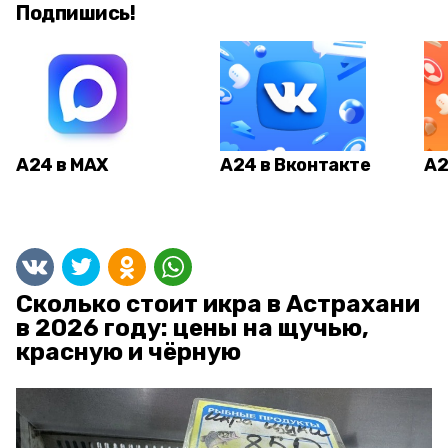
Подпишись!
А24 в MAX
А24 в Вконтакте
А2
Сколько стоит икра в Астрахани
в 2026 году: цены на щучью,
красную и чёрную