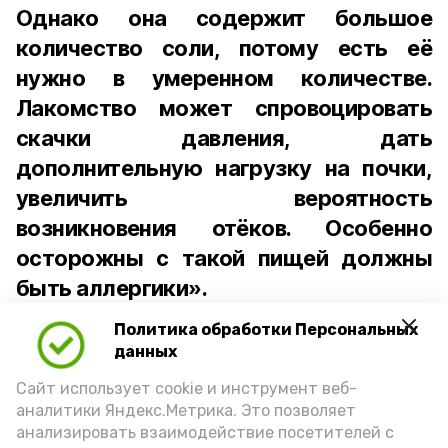
Однако она содержит большое
количество соли, потому есть её
нужно в умеренном количестве.
Лакомство может спровоцировать
скачки давления, дать
дополнительную нагрузку на почки,
увеличить вероятность
возникновения отёков. Особенно
осторожны с такой пищей должны
быть аллергики».
Политика обработки Персональных
Для взрослого человека безопасной
данных
порцией икры считается 30-50 граммов
(2-3 ложки). При этом следует обратить
Сайт использует cookie и инструмент веб-
аналитики Яндекс.Метрика. Это позволяет
внимание на хлеб, с которым она
анализировать взаимодействие посетителей с
подаётся: лучше выбирать