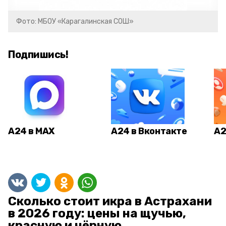
Фото: МБОУ «Карагалинская СОШ»
Подпишись!
А24 в MAX
А24 в Вконтакте
А2
Сколько стоит икра в Астрахани
в 2026 году: цены на щучью,
красную и чёрную