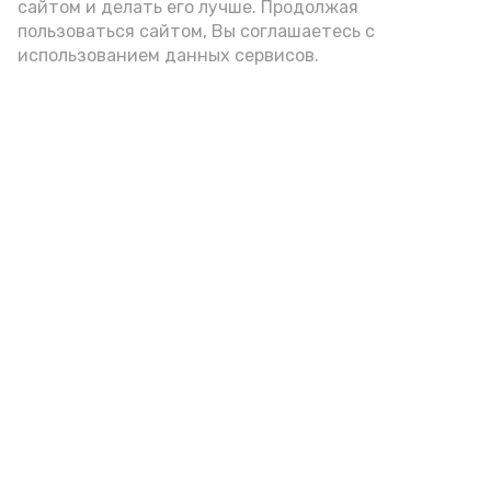
сайтом и делать его лучше. Продолжая
цельнозерновой, с мукой грубого
пользоваться сайтом, Вы соглашаетесь с
использованием данных сервисов.
помола. Есть икру следует в первой
половине дня. Кстати, полезнее для
здоровья сопроводить такой бутерброд
сочными овощами, свежей зеленью и
отварным яйцом.