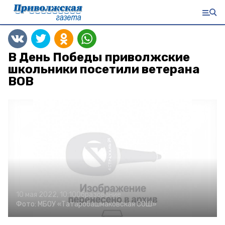
В День Победы приволжские
школьники посетили ветерана
ВОВ
10 мая 2022, 10:10
Образование
Фото:
МБОУ «Татаробашмаковская СОШ»