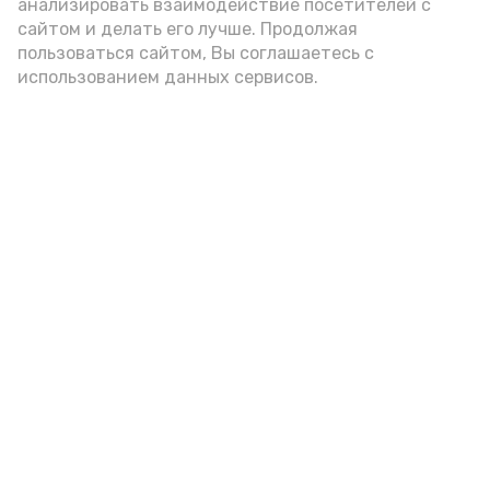
анализировать взаимодействие посетителей с
сайтом и делать его лучше. Продолжая
Видео: управление пресс-службы и информации
пользоваться сайтом, Вы соглашаетесь с
администрации губернатора АО
использованием данных сервисов.
год единства народов
закон
Подпишись!
А24 в MAX
А24 в Вконтакте
А2