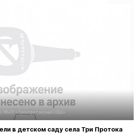
о:
МБОУ «Трехпротокская СОШ»
вели в детском саду села Три Протока