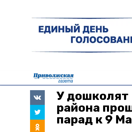
У дошколят
района про
парад к 9 М