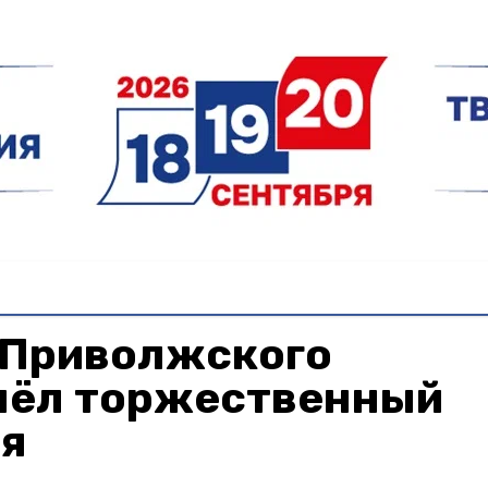
 Приволжского
шёл торжественный
ая