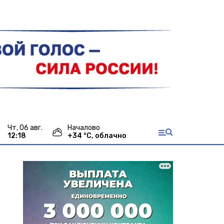
чт, 06 авг.
Началово
12:18
+
34
°С,
облачно