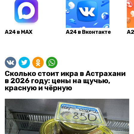
А24 в MAX
А24 в Вконтакте
А2
Сколько стоит икра в Астрахани
в 2026 году: цены на щучью,
красную и чёрную