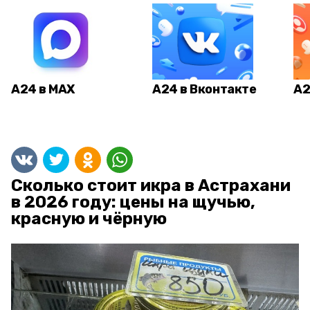
А24 в MAX
А24 в Вконтакте
А2
Сколько стоит икра в Астрахани
в 2026 году: цены на щучью,
красную и чёрную