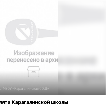
о:
МБОУ «Карагалинская СОШ»
олята Карагалинской школы