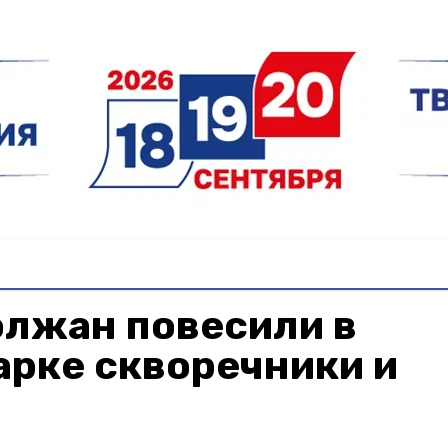
олжан повесили в
арке скворечники и