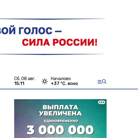
сб, 08 авг.
Началово
15:11
+
37
°С,
ясно