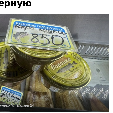
чёрную
рженко
Астрахань 24