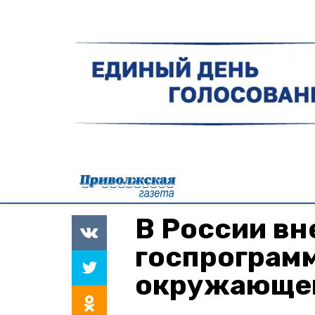
В России вн
госпрограмм
окружающе