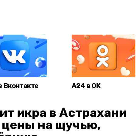
в Вконтакте
А24 в ОК
ит икра в Астрахани
: цены на щучью,