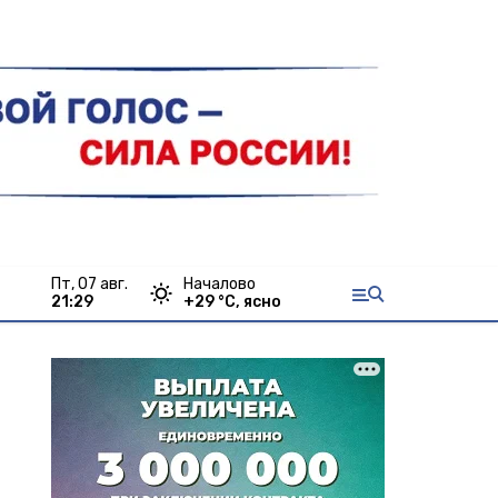
пт, 07 авг.
Началово
21:29
+
29
°С,
ясно