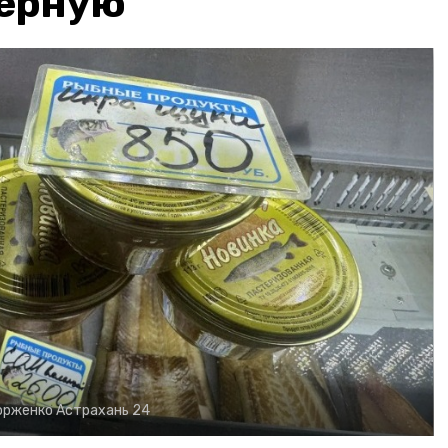
чёрную
орженко
Астрахань 24