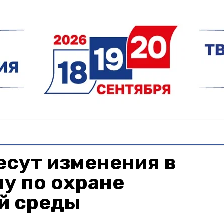
есут изменения в
у по охране
й среды