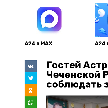
А24 в MAX
А24 
Гостей Астр
Чеченской 
соблюдать з