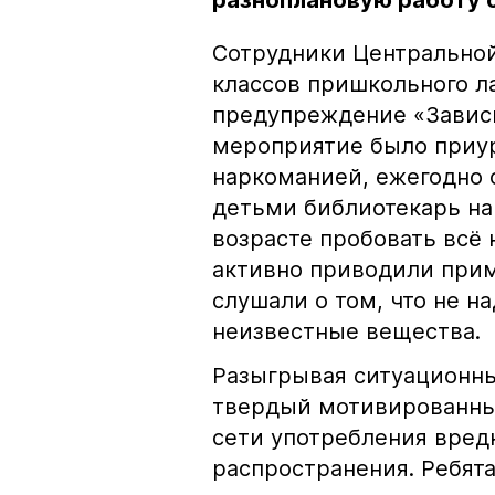
разноплановую работу
Сотрудники Центральной
классов пришкольного л
предупреждение «Зависи
мероприятие было приу
наркоманией, ежегодно 
детьми библиотекарь нач
возрасте пробовать всё 
активно приводили прим
слушали о том, что не 
неизвестные вещества.
Разыгрывая ситуационны
твердый мотивированный
сети употребления вредн
распространения. Ребят