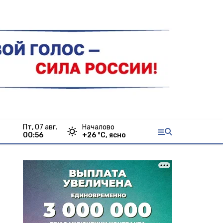
пт, 07 авг.
Началово
00:56
+
26
°С,
ясно