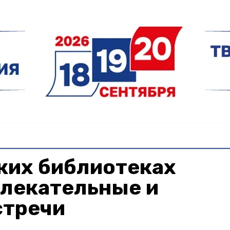
ких библиотеках
влекательные и
стречи