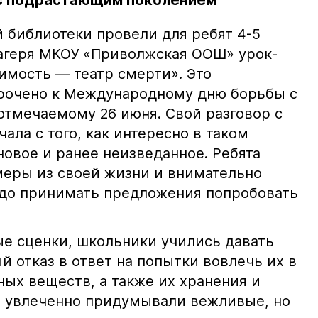
 с подрастающим поколением
 библиотеки провели для ребят 4-5
агеря МКОУ «Приволжская ООШ» урок-
мость — театр смерти». Это
рочено к Международному дню борьбы с
отмечаемому 26 июня. Свой разговор с
ала с того, как интересно в таком
новое и ранее неизведанное. Ребята
еры из своей жизни и внимательно
надо принимать предложения попробовать
е сценки, школьники учились давать
 отказ в ответ на попытки вовлечь их в
ых веществ, а также их хранения и
а увлеченно придумывали вежливые, но