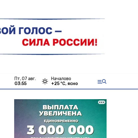
пт, 07 авг.
Началово
03:55
+
25
°С,
ясно