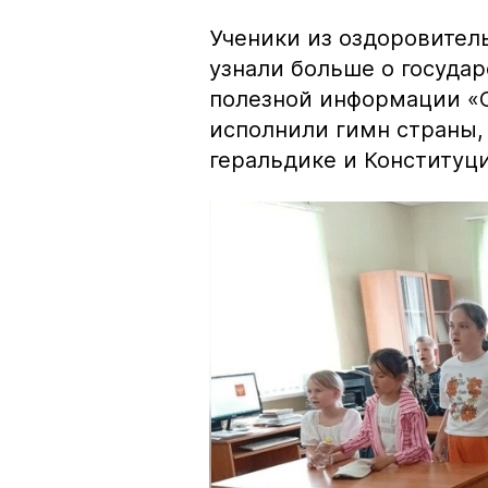
Ученики из оздоровител
узнали больше о госуда
полезной информации «С
исполнили гимн страны,
геральдике и Конституц