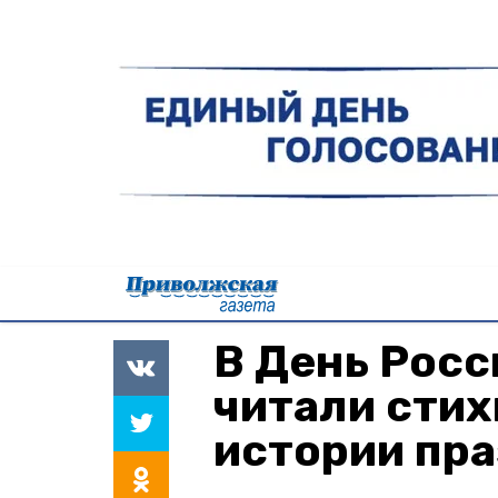
В День Рос
читали стих
истории пр