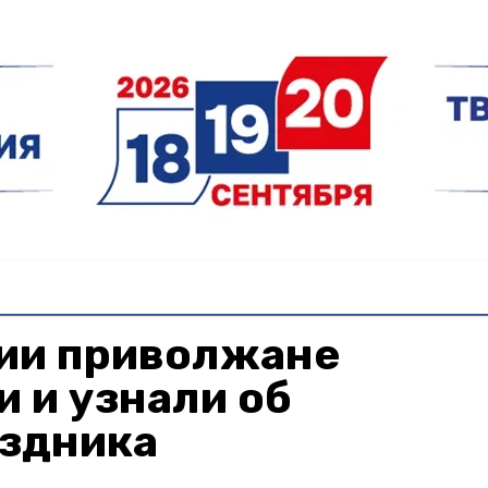
сии приволжане
и и узнали об
аздника