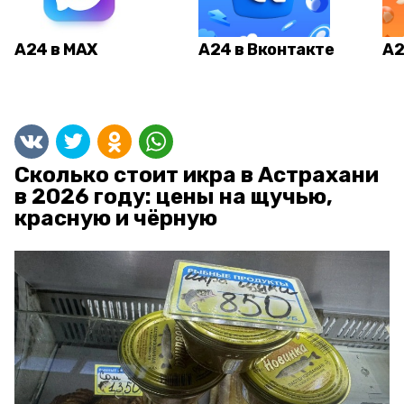
А24 в MAX
А24 в Вконтакте
А2
Сколько стоит икра в Астрахани
в 2026 году: цены на щучью,
красную и чёрную