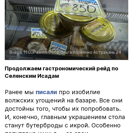
Вчера, 11:00
Разное
Фото:
Ольга Корженко
Астрахань 24
Продолжаем гастрономический рейд по
Селенским Исадам
Ранее мы
писали
про изобилие
волжских угощений на базаре. Все они
достойны того, чтобы их попробовать.
И, конечно, главным украшением стола
станут бутерброды с икрой. Особенно