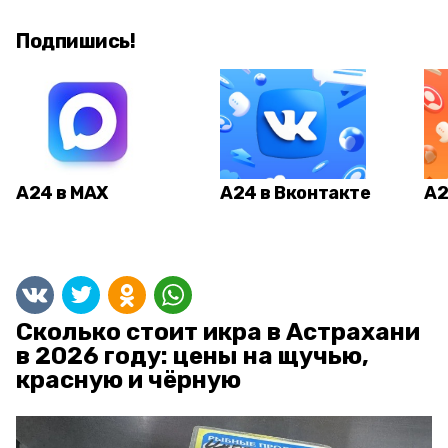
Подпишись!
А24 в MAX
А24 в Вконтакте
А2
Сколько стоит икра в Астрахани
в 2026 году: цены на щучью,
красную и чёрную