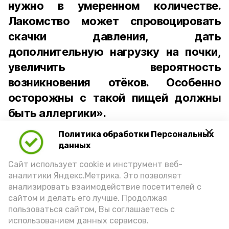
нужно в умеренном количестве.
Лакомство может спровоцировать
скачки давления, дать
дополнительную нагрузку на почки,
увеличить вероятность
возникновения отёков. Особенно
осторожны с такой пищей должны
быть аллергики».
Политика обработки Персональных
Для взрослого человека безопасной
данных
порцией икры считается 30-50 граммов
(2-3 ложки). При этом следует обратить
Сайт использует cookie и инструмент веб-
аналитики Яндекс.Метрика. Это позволяет
внимание на хлеб, с которым она
анализировать взаимодействие посетителей с
подаётся: лучше выбирать
сайтом и делать его лучше. Продолжая
цельнозерновой, с мукой грубого
пользоваться сайтом, Вы соглашаетесь с
использованием данных сервисов.
помола. Есть икру следует в первой