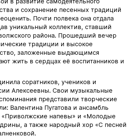
ой в развитие самодеятельного
ства и сохранение песенных традиций
еоценить. Почти полвека она отдала
дав уникальный коллектив, ставший
волжского района. Прошедший вечер
енические традиции и высокое
рство, заложенные выдающимся
ют жить в сердцах её воспитанников и
инила соратников, учеников и
исии Алексеевны. Свои музыкальные
споминания представили творческие
и: Валентина Пугатова и ансамбль
и «Приволжские напевы» и «Молодые
Ядрины, а также народный хор «С песней
алненковой.