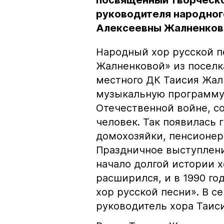
посвящённый творческо
руководителя народного
Алексеевны Жалненков
Народный хор русской пе
Жалненковой» из поселк
местного ДК Таисия Жал
музыкальную программу
Отечественной войне, со
человек. Так появилась 
домохозяйки, пенсионерк
Праздничное выступлени
начало долгой истории х
расширился, и в 1990 г
хор русской песни». В с
руководитель хора Таис