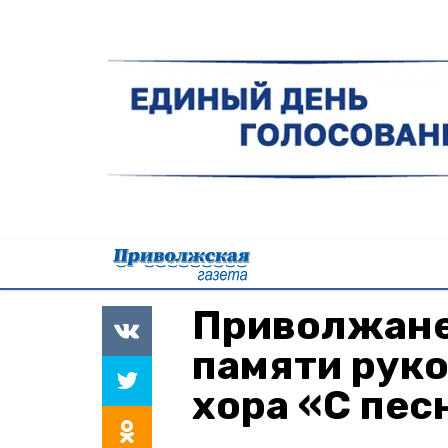
Приволжане
памяти рук
хора «С пес