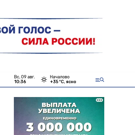
вс, 09 авг.
Началово
10:36
+
35
°С,
ясно