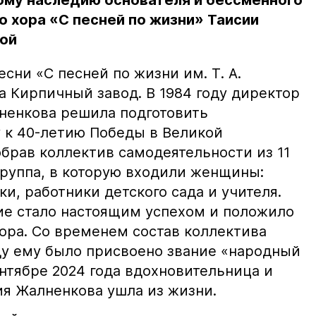
му наследию основателя и бессменного
 хора «С песней по жизни» Таисии
ой
сни «С песней по жизни им. Т. А.
а Кирпичный завод. В 1984 году директор
ненкова решила подготовить
 к 40-летию Победы в Великой
брав коллектив самодеятельности из 11
группа, в которую входили женщины:
и, работники детского сада и учителя.
е стало настоящим успехом и положило
ора. Со временем состав коллектива
оду ему было присвоено звание «народный
ентябре 2024 года вдохновительница и
ия Жалненкова ушла из жизни.