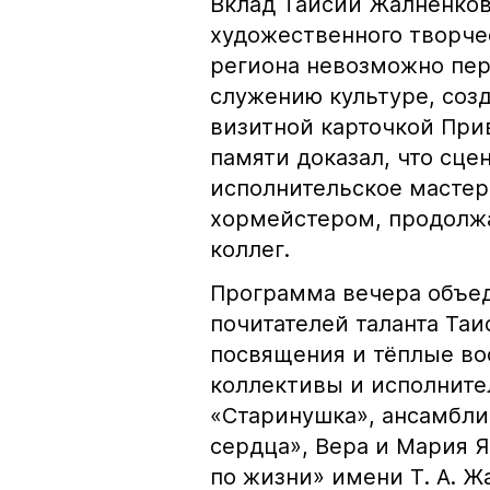
Вклад Таисии Жалненков
художественного творче
региона невозможно пер
служению культуре, соз
визитной карточкой При
памяти доказал, что сц
исполнительское масте
хормейстером, продолжа
коллег.
Программа вечера объед
почитателей таланта Та
посвящения и тёплые во
коллективы и исполнител
«Старинушка», ансамбл
сердца», Вера и Мария 
по жизни» имени Т. А. Ж