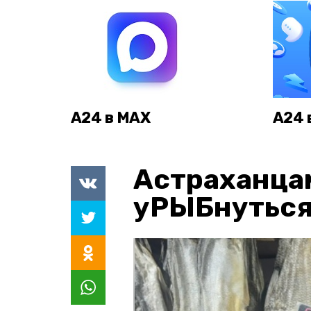
А24 в MAX
А24 
Астраханца
уРЫБнуться