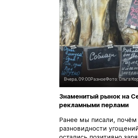
Вчера, 09:00
Разное
Фото:
Ольга Ко
Знаменитый рынок на С
рекламными перлами
Ранее мы писали, почём
разновидности угощений
остались позитивно зар