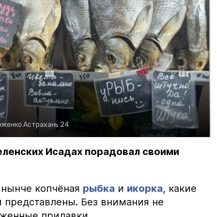
рженко
Астрахань 24
еленских Исадах порадовал своими
 нынче копчёная
рыбка
и
икорка
, какие
 представлены. Без внимания не
яженные прилавки.