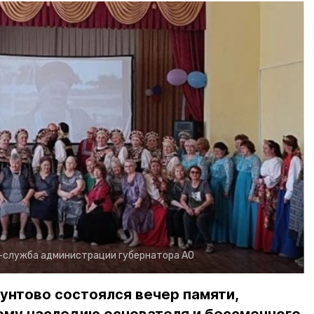
-служба администрации губернатора АО
унтово состоялся вечер памяти,