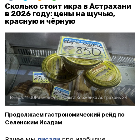
Сколько стоит икра в Астрахани
в 2026 году: цены на щучью,
красную и чёрную
Вчера, 11:00
Разное
Фото:
Ольга Корженко
Астрахань 24
Продолжаем гастрономический рейд по
Селенским Исадам
Ранее мы
писали
про изобилие