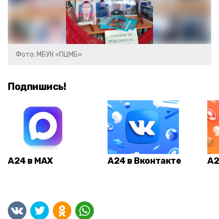
Фото: МБУК «ПЦМБ»
Подпишись!
А24 в MAX
А24 в Вконтакте
А2