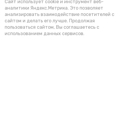
Сайт использует cookie и инструмент веб-
аналитики Яндекс.Метрика. Это позволяет
анализировать взаимодействие посетителей с
А24 в MAX
А24 в Вконтакте
А2
сайтом и делать его лучше. Продолжая
пользоваться сайтом, Вы соглашаетесь с
использованием данных сервисов.
Гостей Астраханской области из
Чеченской Республики призвали
соблюдать закон и порядок