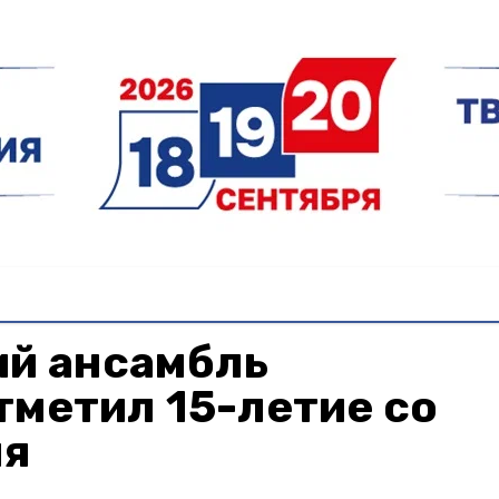
й ансамбль
метил 15-летие со
ия