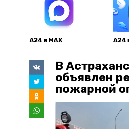
А24 в MAX
А24 
В Астраханс
объявлен р
пожарной о