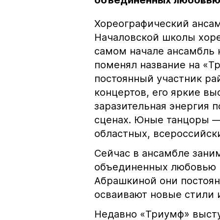
объединенных любовью 
Хореографический ансам
Началовской школы хоре
самом начале ансамбль н
поменял название на «Т
постоянный участник ра
концертов, его яркие в
заразительная энергия 
сценах. Юные танцоры —
областных, всероссийск
Сейчас в ансамбле заним
объединенных любовью к
Абрашкиной они постоян
осваивают новые стили 
Недавно «Триумф» выст