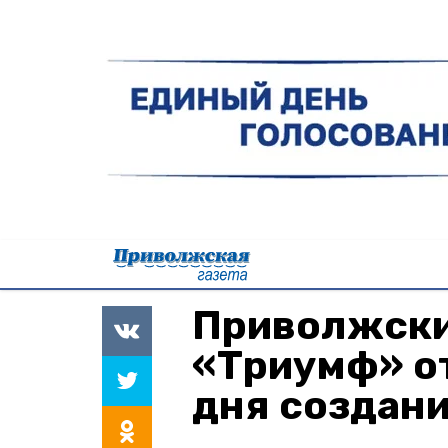
Приволжски
«Триумф» от
дня создан