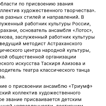
области по присвоению звания
ллектив художественного творчества».
в разных стилей и направлений. В
луженный работник культуры России,
рахани, основатель ансамбля «Лотос»,
якова, заслуженный работник культуры
ведущий методист Астраханского
дического центра народной культуры,
кой общественной организации
ского искусства Таскиря Азизова и
водитель театра классического танца
ва.
ние о присвоении ансамблю «Триумф»
ский коллектив художественного
ое звание присваивается детским