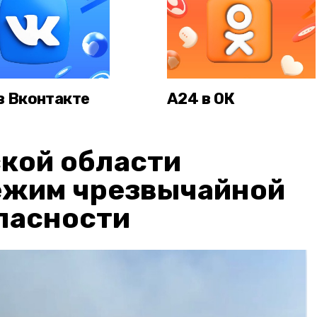
в Вконтакте
А24 в ОК
кой области
ежим чрезвычайной
пасности