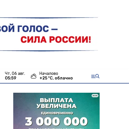
чт, 06 авг.
Началово
05:59
+
25
°С,
облачно