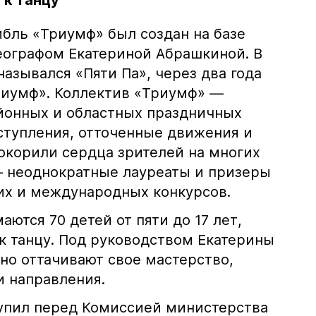
к танцу
бль «Триумф» был создан на базе
ографом Екатериной Абрашкиной. В
азывался «Пяти Па», через два года
риумф». Коллектив «Триумф» —
йонных и областных праздничных
ыступления, отточенные движения и
покорили сердца зрителей на многих
 неоднократные лауреаты и призеры
их и международных конкурсов.
аются 70 детей от пяти до 17 лет,
 танцу. Под руководством Екатерины
но оттачивают свое мастерство,
и направления.
упил перед Комиссией министерства