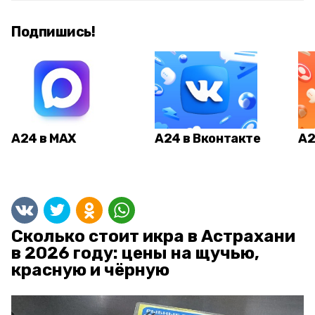
Подпишись!
А24 в MAX
А24 в Вконтакте
А2
Сколько стоит икра в Астрахани
в 2026 году: цены на щучью,
красную и чёрную