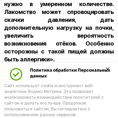
нужно в умеренном количестве.
Лакомство может спровоцировать
скачки давления, дать
дополнительную нагрузку на почки,
увеличить вероятность
возникновения отёков. Особенно
осторожны с такой пищей должны
быть аллергики».
Политика обработки Персональных
Для взрослого человека безопасной
данных
порцией икры считается 30-50 граммов
(2-3 ложки). При этом следует обратить
Сайт использует cookie и инструмент веб-
аналитики Яндекс.Метрика. Это позволяет
внимание на хлеб, с которым она
анализировать взаимодействие посетителей с
подаётся: лучше выбирать
сайтом и делать его лучше. Продолжая
цельнозерновой, с мукой грубого
пользоваться сайтом, Вы соглашаетесь с
использованием данных сервисов.
помола. Есть икру следует в первой