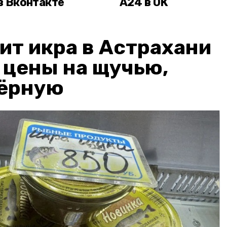
в Вконтакте
А24 в ОК
ит икра в Астрахани
: цены на щучью,
чёрную