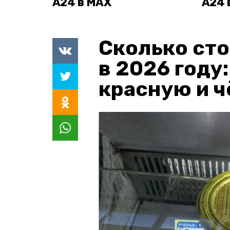
А24 в MAX
А24 
Сколько сто
в 2026 году
красную и 