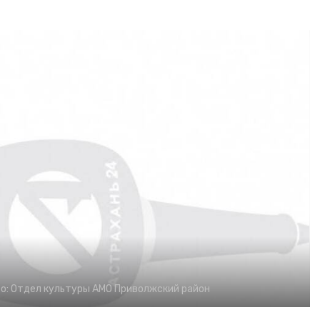
о:
Отдел культуры АМО Приволжский район