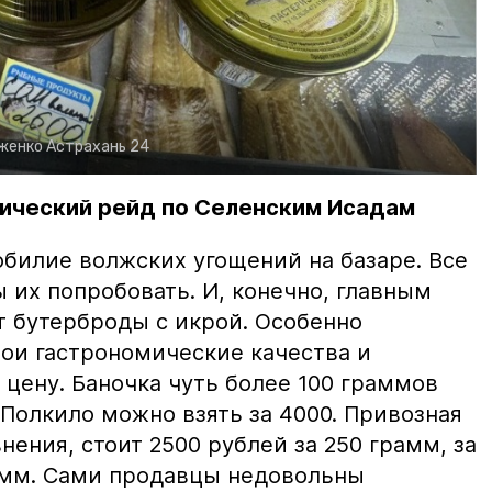
рженко
Астрахань 24
ический рейд по Селенским Исадам
билие волжских угощений на базаре. Все
ы их попробовать. И, конечно, главным
т бутерброды с икрой. Особенно
вои гастрономические качества и
цену. Баночка чуть более 100 граммов
 Полкило можно взять за 4000. Привозная
нения, стоит 2500 рублей за 250 грамм, за
амм. Сами продавцы недовольны