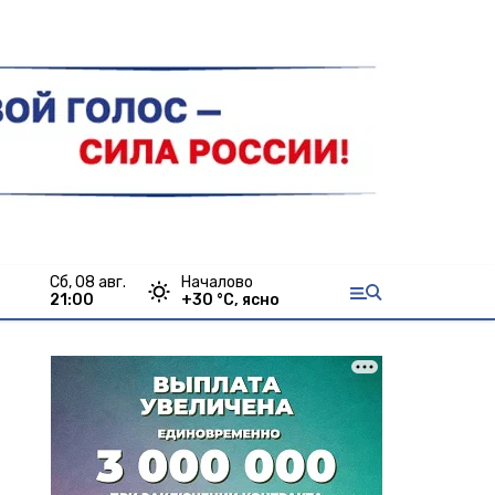
сб, 08 авг.
Началово
21:00
+
30
°С,
ясно