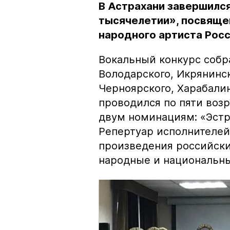
В Астрахани завершился
тысячелетии», посвяще
народного артиста Рос
Вокальный конкурс собр
Володарского, Икрянинск
Черноярского, Харабалин
проводился по пяти возр
двум номинациям: «Эстр
Репертуар исполнителе
произведения российски
народные и национальны