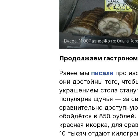
Вчера, 11:00
Разное
Фото:
Ольга Ко
Продолжаем гастроном
Ранее мы
писали
про изо
они достойны того, чтоб
украшением стола стану
популярна щучья — за с
сравнительно доступную 
обойдётся в 850 рублей.
красная икорка, для срав
10 тысяч отдают килогр