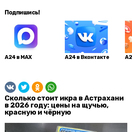
Подпишись!
А24 в MAX
А24 в Вконтакте
А2
Сколько стоит икра в Астрахани
в 2026 году: цены на щучью,
красную и чёрную