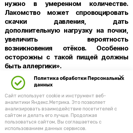
нужно в умеренном количестве.
Лакомство может спровоцировать
скачки давления, дать
дополнительную нагрузку на почки,
увеличить вероятность
возникновения отёков. Особенно
осторожны с такой пищей должны
быть аллергики».
Политика обработки Персональных
Для взрослого человека безопасной
данных
порцией икры считается 30-50 граммов
(2-3 ложки). При этом следует обратить
Сайт использует cookie и инструмент веб-
аналитики Яндекс.Метрика. Это позволяет
внимание на хлеб, с которым она
анализировать взаимодействие посетителей с
подаётся: лучше выбирать
сайтом и делать его лучше. Продолжая
цельнозерновой, с мукой грубого
пользоваться сайтом, Вы соглашаетесь с
использованием данных сервисов.
помола. Есть икру следует в первой