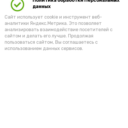
Политика обработки Персональных
Для взрослого человека безопасной
данных
порцией икры считается 30-50 граммов
(2-3 ложки). При этом следует обратить
Сайт использует cookie и инструмент веб-
аналитики Яндекс.Метрика. Это позволяет
внимание на хлеб, с которым она
анализировать взаимодействие посетителей с
подаётся: лучше выбирать
сайтом и делать его лучше. Продолжая
цельнозерновой, с мукой грубого
пользоваться сайтом, Вы соглашаетесь с
использованием данных сервисов.
помола. Есть икру следует в первой
половине дня. Кстати, полезнее для
здоровья сопроводить такой бутерброд
сочными овощами, свежей зеленью и
отварным яйцом.