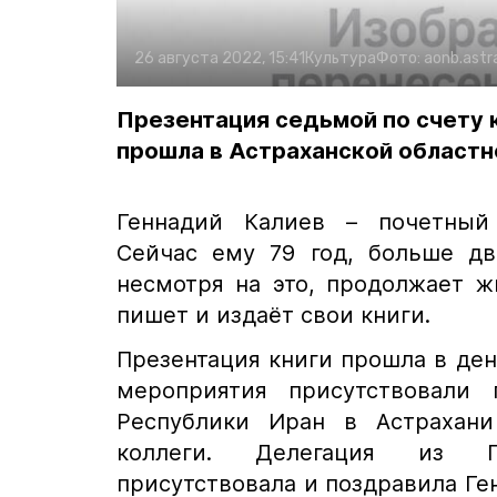
26 августа 2022, 15:41
Культура
Фото:
aonb.astr
Презентация седьмой по счету к
прошла в Астраханской областн
Геннадий Калиев – почетный
Сейчас ему 79 год, больше дв
несмотря на это, продолжает ж
пишет и издаёт свои книги.
Презентация книги прошла в ден
мероприятия присутствовали 
Республики Иран в Астрахани
коллеги. Делегация из П
присутствовала и поздравила Ге