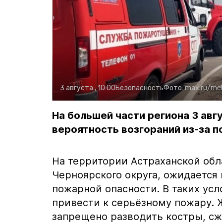
3 августа , 10:00
Безопасность
Фото:
max.ru/mc
На большей части региона 3 авг
вероятность возгораний из-за 
На территории Астраханской обл
Черноярского округа, ожидается
пожарной опасности. В таких ус
привести к серьёзному пожару. 
запрещено разводить костры, сж