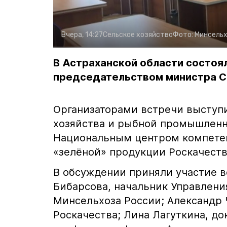
Вчера, 14:27
Сельское хозяйство
Фото:
Минсельх
В Астраханской области состоя
председательством министра С
Организаторами встречи выступ
хозяйства и рыбной промышленно
Национальным центром компетен
«зелёной» продукции Роскачеств
В обсуждении приняли участие в
Бибарсова, начальник Управлени
Минсельхоза России; Александр 
Роскачества; Лина Лагуткина, до