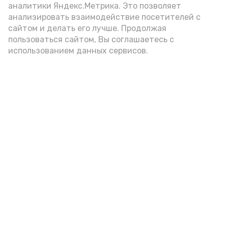
каждого специалиста.
аналитики Яндекс.Метрика. Это позволяет
анализировать взаимодействие посетителей с
По материалам Государственной Думы
сайтом и делать его лучше. Продолжая
РФ
пользоваться сайтом, Вы соглашаетесь с
использованием данных сервисов.
Подпишись!
А24 в MAX
А24 в Вконтакте
А2
В Приволжском районе проходят