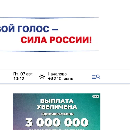
пт, 07 авг.
Началово
10:12
+
32
°С,
ясно