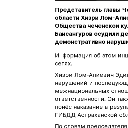
Представитель главы Ч
области Хизри Лом-Али
Общества чеченской ку
Байсангуров осудили де
демонстративно наруши
Информация об этом инц
сетях.
Хизри Лом-Алиевич Эдил
нарушений и последующе
межнациональных отноше
ответственности. Он та
понёс наказание в резу
ГИБДД Астраханской обл
По словам председателя