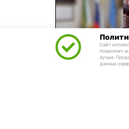
Полити
Сайт исполь
позволяет а
лучше. Прод
данных серв
Видео: управление пресс-службы 
год единства народов
зако
Подпишись!