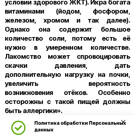
условии здорового ЖКТ). Икра богата
витаминами (йодом, фосфором,
железом, хромом и так далее).
Однако она содержит большое
количество соли, потому есть её
нужно в умеренном количестве.
Лакомство может спровоцировать
скачки давления, дать
дополнительную нагрузку на почки,
увеличить вероятность
возникновения отёков. Особенно
осторожны с такой пищей должны
быть аллергики».
Политика обработки Персональных
Для взрослого человека безопасной
данных
порцией икры считается 30-50 граммов