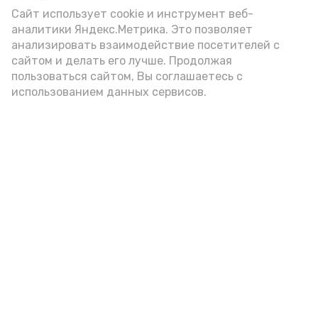
(2-3 ложки). При этом следует обратить
Сайт использует cookie и инструмент веб-
аналитики Яндекс.Метрика. Это позволяет
внимание на хлеб, с которым она
анализировать взаимодействие посетителей с
подаётся: лучше выбирать
сайтом и делать его лучше. Продолжая
цельнозерновой, с мукой грубого
пользоваться сайтом, Вы соглашаетесь с
использованием данных сервисов.
помола. Есть икру следует в первой
половине дня. Кстати, полезнее для
здоровья сопроводить такой бутерброд
сочными овощами, свежей зеленью и
отварным яйцом.