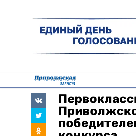
Первокласс
Приволжско
победителе
конкурса