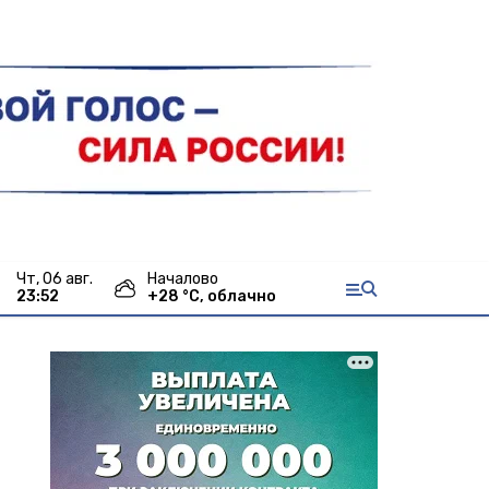
чт, 06 авг.
Началово
23:52
+
28
°С,
облачно