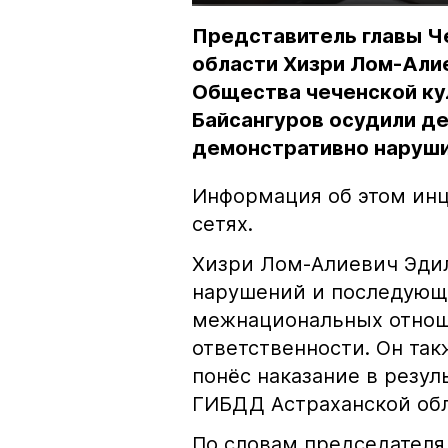
Представитель главы Ч
области Хизри Лом-Али
Общества чеченской ку
Байсангуров осудили де
демонстративно наруши
Информация об этом инц
сетях.
Хизри Лом-Алиевич Эдил
нарушений и последующе
межнациональных отноше
ответственности. Он та
понёс наказание в резу
ГИБДД Астраханской обл
По словам председателя