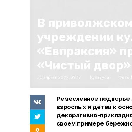
В приволжско
учреждении к
«Евпраксия» п
«Чистый двор»
20 апреля 2022, 09:17
Культура
Фото:
Ремесленное подворье 
взрослых и детей к осн
декоративно-прикладног
своем примере бережн