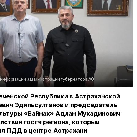
 информации администрации губернатора АО
еченской Республики в Астраханской
евич Эдильсултанов и председатель
льтуры «Вайнах» Адлан Мухадинович
йствия гостя региона, который
л ПДД в центре Астрахани