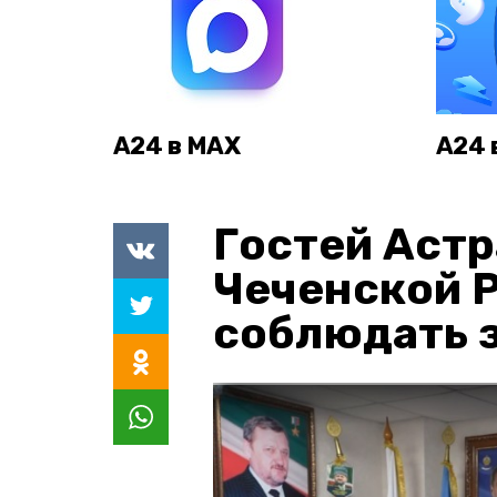
А24 в MAX
А24 
Гостей Астр
Чеченской 
соблюдать з