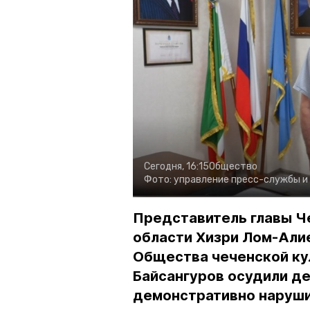
Сегодня, 16:15
Общество
Фото:
управление пресс-службы и
Представитель главы Ч
области Хизри Лом-Али
Общества чеченской ку
Байсангуров осудили де
демонстративно наруши