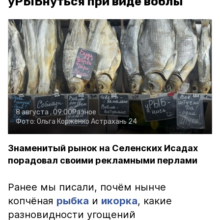
уРЫБнуться при виде воблы
8 августа , 09:00
Разное
Фото:
Ольга Корженко
Астрахань 24
Знаменитый рынок на Селенских Исадах
порадовал своими рекламными перлами
Ранее мы писали, почём нынче
копчёная
рыбка
и
икорка
, какие
разновидности угощений