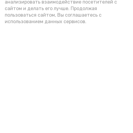
анализировать взаимодействие посетителей с
сайтом и делать его лучше. Продолжая
пользоваться сайтом, Вы соглашаетесь с
использованием данных сервисов.
Фото: Ольга Корженко Астрахань 24
Как объяснили продавцы, воблу берут
охотно: уж больно хороша на вкус. К
тому же её удобно транспортировать,
она долго не портится. А это
немаловажно: рыбка, особенно с такими
бодрыми «аффирмациями», станет