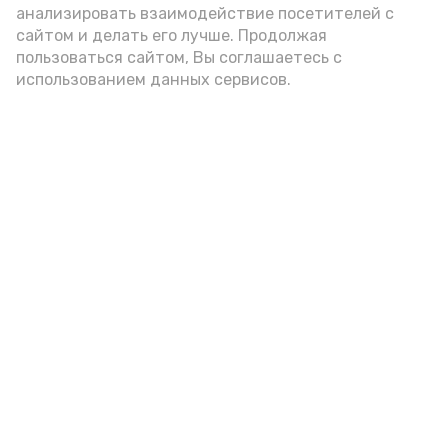
анализировать взаимодействие посетителей с
сайтом и делать его лучше. Продолжая
Видео: Астрахань 24
пользоваться сайтом, Вы соглашаетесь с
использованием данных сервисов.
пожарная безопасность
пожарная опасность
Подпишись!
А24 в MAX
А24 в Вконтакте
А2