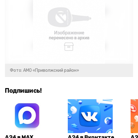
Фото: АМО «Приволжский район»
Подпишись!
А24 в MAX
А24 в Вконтакте
А2