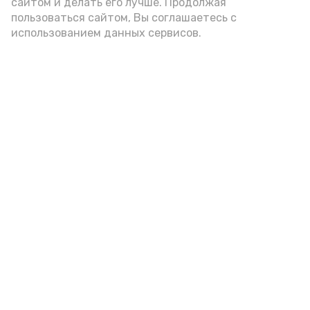
сайтом и делать его лучше. Продолжая
Видео: Астрахань 24
пользоваться сайтом, Вы соглашаетесь с
использованием данных сервисов.
пожарная безопасность
пожарная опасность
Подпишись!
А24 в MAX
А24 в Вконтакте
А2
В Приволжском районе дом