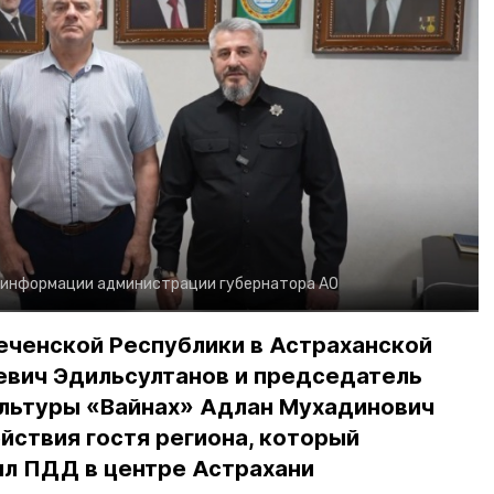
 информации администрации губернатора АО
еченской Республики в Астраханской
евич Эдильсултанов и председатель
льтуры «Вайнах» Адлан Мухадинович
йствия гостя региона, который
л ПДД в центре Астрахани