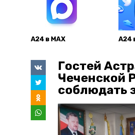
А24 в MAX
А24 
Гостей Астр
Чеченской 
соблюдать з