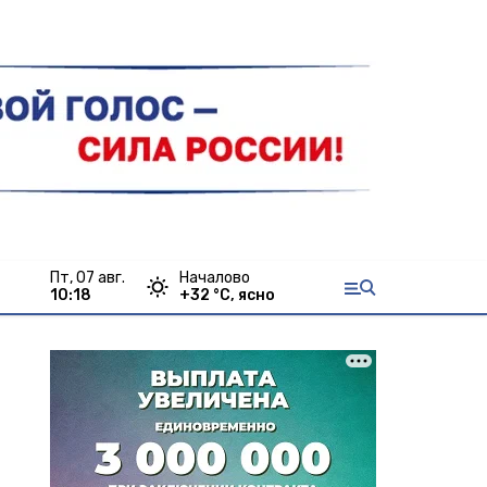
пт, 07 авг.
Началово
10:18
+
32
°С,
ясно