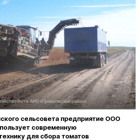
зяйство
Фото:
АМО «Приволжский район»
нского сельсовета предприятие ООО
спользует современную
технику для сбора томатов