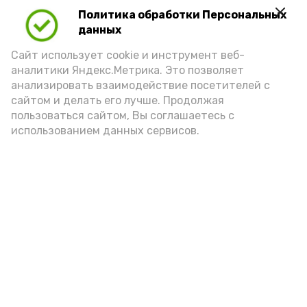
сертификат.
Политика обработки Персональных
данных
Подпишись!
Сайт использует cookie и инструмент веб-
аналитики Яндекс.Метрика. Это позволяет
анализировать взаимодействие посетителей с
сайтом и делать его лучше. Продолжая
пользоваться сайтом, Вы соглашаетесь с
использованием данных сервисов.
А24 в MAX
А24 в Вконтакте
А2
Астраханцам рассказали о
нововведениях в
законодательстве