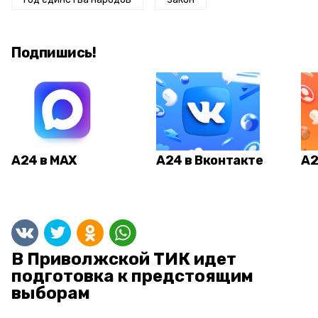
Подпишись!
А24 в MAX
А24 в Вконтакте
А2
В Приволжской ТИК идет
подготовка к предстоящим
выборам