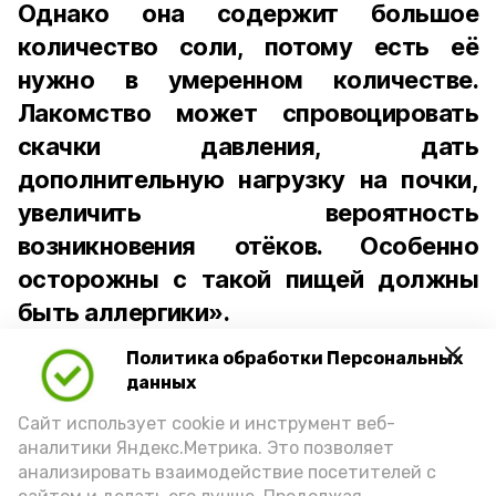
Однако она содержит большое
количество соли, потому есть её
нужно в умеренном количестве.
Лакомство может спровоцировать
скачки давления, дать
дополнительную нагрузку на почки,
увеличить вероятность
возникновения отёков. Особенно
осторожны с такой пищей должны
быть аллергики».
Политика обработки Персональных
Для взрослого человека безопасной
данных
порцией икры считается 30-50 граммов
(2-3 ложки). При этом следует обратить
Сайт использует cookie и инструмент веб-
аналитики Яндекс.Метрика. Это позволяет
внимание на хлеб, с которым она
анализировать взаимодействие посетителей с
подаётся: лучше выбирать