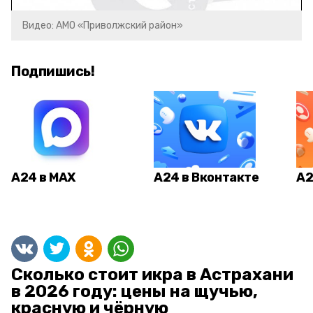
Видео: АМО «Приволжский район»
Подпишись!
А24 в MAX
А24 в Вконтакте
А2
Сколько стоит икра в Астрахани
в 2026 году: цены на щучью,
красную и чёрную