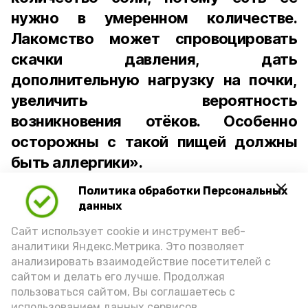
нужно в умеренном количестве.
Лакомство может спровоцировать
скачки давления, дать
дополнительную нагрузку на почки,
увеличить вероятность
возникновения отёков. Особенно
осторожны с такой пищей должны
быть аллергики».
Политика обработки Персональных
Для взрослого человека безопасной
данных
порцией икры считается 30-50 граммов
(2-3 ложки). При этом следует обратить
Сайт использует cookie и инструмент веб-
аналитики Яндекс.Метрика. Это позволяет
внимание на хлеб, с которым она
анализировать взаимодействие посетителей с
подаётся: лучше выбирать
сайтом и делать его лучше. Продолжая
цельнозерновой, с мукой грубого
пользоваться сайтом, Вы соглашаетесь с
использованием данных сервисов.