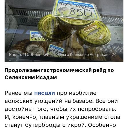
Вчера, 11:00
Разное
Фото:
Ольга Корженко
Астрахань 24
Продолжаем гастрономический рейд по
Селенским Исадам
Ранее мы
писали
про изобилие
волжских угощений на базаре. Все они
достойны того, чтобы их попробовать.
И, конечно, главным украшением стола
станут бутерброды с икрой. Особенно