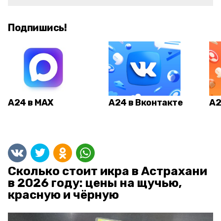
Подпишись!
А24 в MAX
А24 в Вконтакте
А2
Сколько стоит икра в Астрахани
в 2026 году: цены на щучью,
красную и чёрную