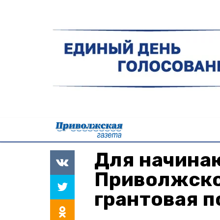
Для начина
Приволжско
грантовая 