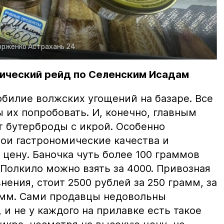
орженко
Астрахань 24
ический рейд по Селенским Исадам
билие волжских угощений на базаре. Все
ы их попробовать. И, конечно, главным
т бутерброды с икрой. Особенно
вои гастрономические качества и
цену. Баночка чуть более 100 граммов
 Полкило можно взять за 4000. Привозная
нения, стоит 2500 рублей за 250 грамм, за
амм. Сами продавцы недовольны
и не у каждого на прилавке есть такое