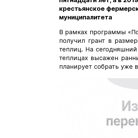
пятнадцати лет, а в 201
крестьянское фермерск
муниципалитета
В рамках программы «П
получил грант в разме
теплиц. На сегодняшний 
теплицах высажен ранн
планирует собрать уже в