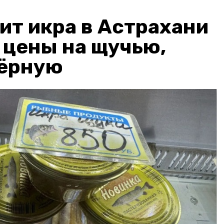
ит икра в Астрахани
: цены на щучью,
чёрную