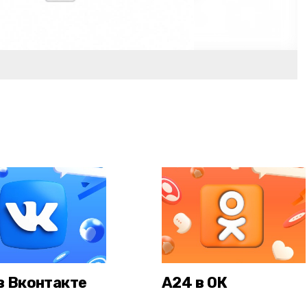
в Вконтакте
А24 в ОК