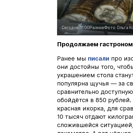
Сегодня, 11:00
Разное
Фото:
Ольга К
Продолжаем гастроном
Ранее мы
писали
про изо
они достойны того, чтоб
украшением стола стану
популярна щучья — за с
сравнительно доступную 
обойдётся в 850 рублей.
красная икорка, для срав
10 тысяч отдают килогр
сложившейся ситуацией, 