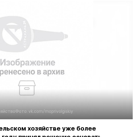
зяйство
Фото:
vk.com/moprivolgiskiy
ельском хозяйстве уже более