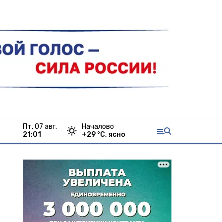
пт, 07 авг.
Началово
21:01
+
29
°С,
ясно